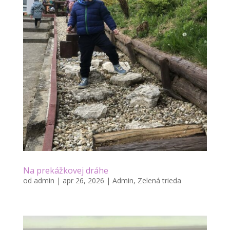
Na prekážkovej dráhe
od
admin
|
apr 26, 2026
|
Admin
,
Zelená trieda