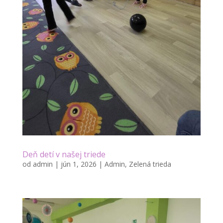
Deň detí v našej triede
od
admin
|
jún 1, 2026
|
Admin
,
Zelená trieda